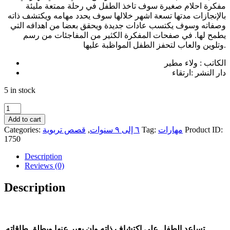
مفكرة احلام صغيرة سوف تاخذ الطفل في رحلة ممتعة مليئة
بالإنجازات مدتها تسعة اشهر خلالها سوف يحدد مهامه ويكتشف ذاته
وصفاته وسوف يكتسب عادات جديدة ويحقق بعضا من اهدافه التي
يطمح لها. في صفحات المفكرة الكثير من المفاجئات من رسم
وتلوين والعاب لتحفز الطفل المواظبة عليها.
الكاتب : ولاء مطير
دار النشر :ارتقاء
5 in stock
مفكرة
أحلام
Add to cart
صغيرة
Categories:
قصص تربوية
,
٦ إلى ٩ سنوات
Tag:
مهارات
Product ID:
quantity
1750
Description
Reviews (0)
Description
تساعد الطفل على اكتشاف ذاته وان يعبر عنها ويطلق طاقاته