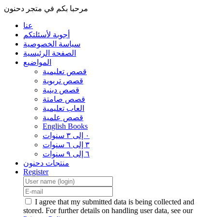
مرحبا بكم في متجر دحنون
عنا
أجوبة لأسئلتكم
سياسة الخصوصية
الصفحة الرئيسية
المواضيع
قصص تعليمية
قصص تربوية
قصص دينية
قصص صامتة
العاب تعليمية
قصص علمية
English Books
٠ إلى ٣ سنوات
٣ إلى ٦ سنوات
٦ إلى ٩ سنوات
منتجات دحنون
Register
I agree that my submitted data is being collected and
stored. For further details on handling user data, see our