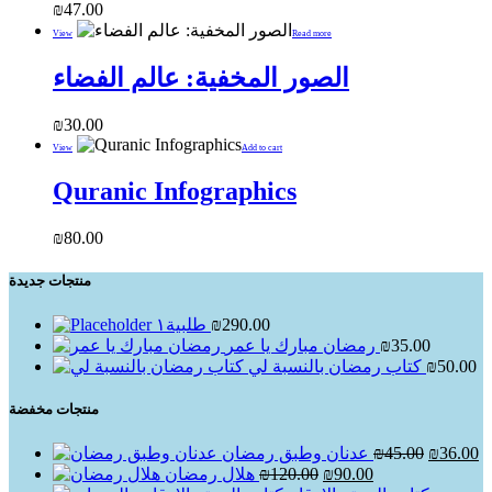
₪
47.00
View
Read more
الصور المخفية: عالم الفضاء
₪
30.00
View
Add to cart
Quranic Infographics
₪
80.00
منتجات جديدة
طلبية١
₪
290.00
رمضان مبارك يا عمر
₪
35.00
كتاب رمضان بالنسبة لي
₪
50.00
منتجات مخفضة
Original
C
عدنان وطبق رمضان
₪
45.00
₪
36.00
price
pr
Original
Current
هلال رمضان
₪
120.00
₪
90.00
was:
is
price
price