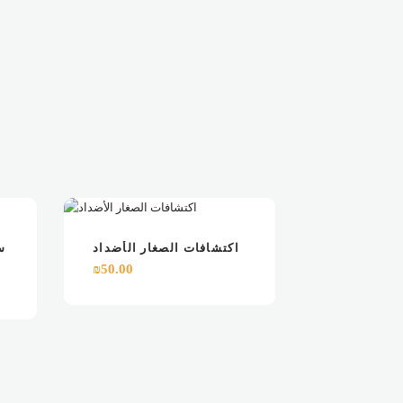
ART
READ MORE
VIEW
اكتشافات الصغار الأضداد
س
₪
50.00