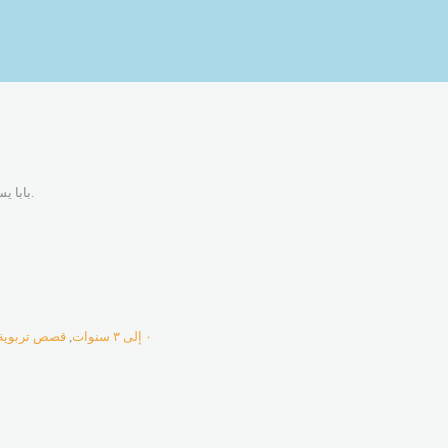
بابا يساعد تم تم التمساحَ على تنظيف أسنانه.
٠ إلى ٣ سنوات
,
قصص تربوية