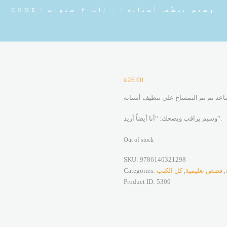
وسيم ينظّف أسنانه
٠ إلى ٣ سنوات
HOME
₪
26.00
وسيم يراقب ويضحك: “أنا أيضاً أريد”.
Out of stock
SKU:
9786140321298
,
قصص تعليمية
,
كل الكتب
Categories:
Product ID:
5309