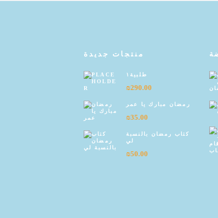
ة
منتجات جديدة
طلبية١
₪
290.00
رمضان مبارك يا عمر
₪
35.00
كتاب رمضان بالنسبة
لي
₪
50.00