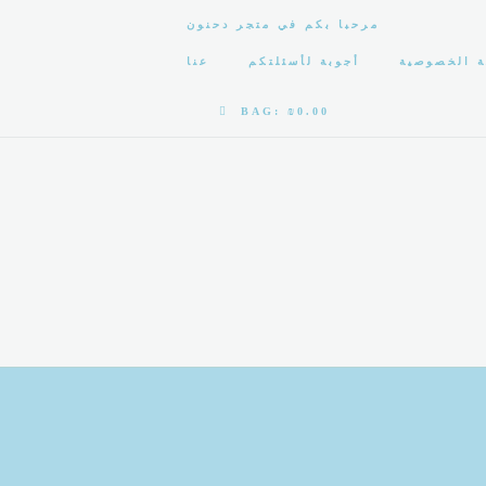
مرحبا بكم في متجر دحنون
 الخصوصية
أجوبة لأسئلتكم
عنا
BAG:
₪0.00
أجوبة لأسئلتكم
عنا